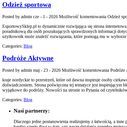
Odzież sportowa
Posted by admin
cze - 1 - 2026
Możliwość komentowania
Odzież sp
EsportowySklep.pl to dynamicznie rozwijająca się strona internetowa
poradnikową dla osób poszukujących sprawdzonych informacji dotycz
użytkownik może znaleźć rozwiązania, które pomogą mu w wyborze o
Categories:
Blog
Podróże Aktywne
Posted by admin
maj - 23 - 2026
Możliwość komentowania
Podróże
kraje nordyckie to przestrzeń, które od dawna inspiruje osoby ciek
doświadczeniem. Strona poświęcona tej tematyce jest inspirującym blo
wyjątkowe tło podróży. Nowości na stronie to Pytania od czytelnikó
Categories:
Blog
Nasi partnerzy:
Dlaczego jedne postanowienia realizujemy z łatwością, a inne
bardzo często tkwi w tym, czy nasze działania napędza motyw