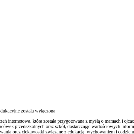
dukacyjne
została wyłączona
trzeń internetowa, która została przygotowana z myślą o mamach i oj
cówek przedszkolnych oraz szkół, dostarczając wartościowych informac
owania oraz ciekawostki związane z edukacją, wychowaniem i codzie