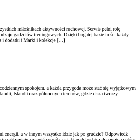
zystkich miłośnikach aktywności ruchowej. Serwis pełni rolę
dzaju gadżetów treningowych. Dzięki bogatej bazie treści każdy
 dodatki i Marki i kolekcje […]
ę z codziennym spokojem, a każda przygoda może stać się wyjątkowym
andii, Islandii oraz północnych terenów, gdzie cisza tworzy
ni energii, a w innym wszystko idzie jak po grudzie? Odpowiedź
że całkowicie zmienić sposób, w jaki podchodzisz do swoich celów.