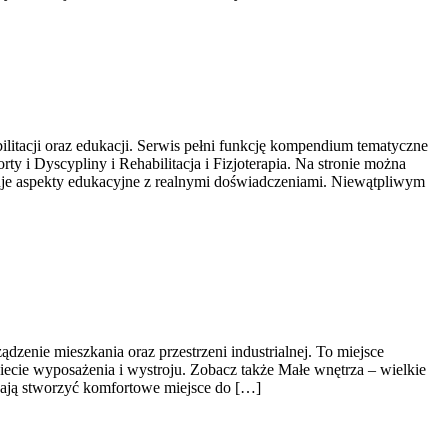
bilitacji oraz edukacji. Serwis pełni funkcję kompendium tematyczne
y i Dyscypliny i Rehabilitacja i Fizjoterapia. Na stronie można
egruje aspekty edukacyjne z realnymi doświadczeniami. Niewątpliwym
enie mieszkania oraz przestrzeni industrialnej. To miejsce
iecie wyposażenia i wystroju. Zobacz także Małe wnętrza – wielkie
gają stworzyć komfortowe miejsce do […]