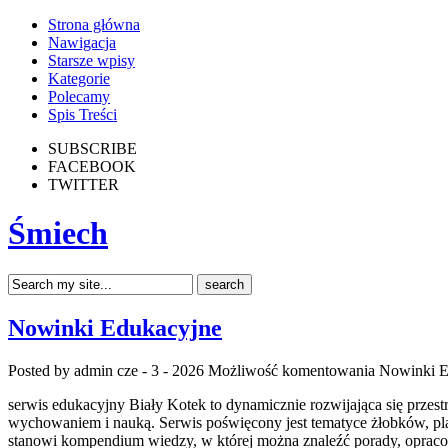
Strona główna
Nawigacja
Starsze wpisy
Kategorie
Polecamy
Spis Treści
SUBSCRIBE
FACEBOOK
TWITTER
Śmiech
Nowinki Edukacyjne
Posted by admin
cze - 3 - 2026
Możliwość komentowania
Nowinki E
serwis edukacyjny Biały Kotek to dynamicznie rozwijająca się przes
wychowaniem i nauką. Serwis poświęcony jest tematyce żłobków, pla
stanowi kompendium wiedzy, w której można znaleźć porady, oprac