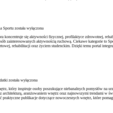
a Sportu
została wyłączona
a koncentruje się aktywności fizycznej, profilaktyce zdrowotnej, reha
sób zainteresowanych aktywnością ruchową. Ciekawe kategorie to Sport
rtowej, rehabilitacji oraz życiem studenckim. Dzięki temu portal int
datki
została wyłączona
z, który inspiruje osoby poszukujące niebanalnych pomysłów na urządz
i z architekturą, aranżowaniem wnętrz oraz najnowszymi trendami w św
źć praktyczne publikacje dotyczące nowoczesnych wnętrz, które poma