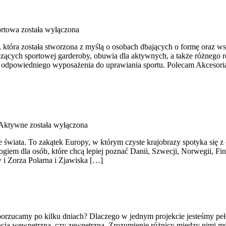
ortowa
została wyłączona
, która została stworzona z myślą o osobach dbających o formę oraz ws
ących sportowej garderoby, obuwia dla aktywnych, a także różnego ro
dpowiedniego wyposażenia do uprawiania sportu. Polecam Akcesoria i
 Aktywne
została wyłączona
awe świata. To zakątek Europy, w którym czyste krajobrazy spotyka si
giem dla osób, które chcą lepiej poznać Danii, Szwecji, Norwegii, Finl
w i Zorza Polarna i Zjawiska […]
 porzucamy po kilku dniach? Dlaczego w jednym projekcie jesteśmy peł
acja wewnętrzna, czy zewnętrzna. Zrozumienie różnicy między nimi mo